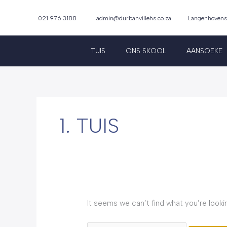
Skip
to
021 976 3188
admin@durbanvillehs.co.za
Langenhovenstr
content
TUIS
ONS SKOOL
AANSOEKE
Search
for:
1. TUIS
It seems we can’t find what you’re looki