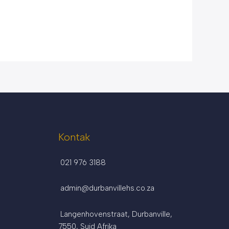
Kontak
021 976 3188
admin@durbanvillehs.co.za
Langenhovenstraat, Durbanville,
7550, Suid Afrika