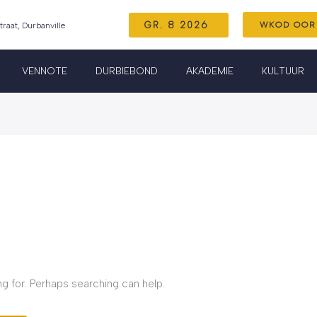
GR. 8 2026
WKOD OOR
aat, Durbanville
VENNOTE
DURBIEBOND
AKADEMIE
KULTUUR
ng for. Perhaps searching can help.