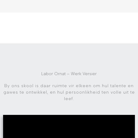
Labor Ornat – Werk Versier
By ons skool is daar ruimte vir elkeen om hul talente en
gawes te ontwikkel, en hul persoonlikheid ten volle uit te
leef.