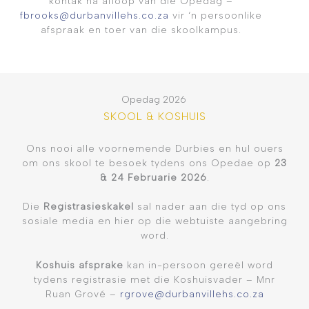
kontak na afloop van die Opedag –
fbrooks@durbanvillehs.co.za
vir ‘n persoonlike
afspraak en toer van die skoolkampus.
Opedag 2026
SKOOL & KOSHUIS
Ons nooi alle voornemende Durbies en hul ouers
om ons skool te besoek tydens ons Opedae op
23
& 24 Februarie 2026
.
Die
Registrasieskakel
sal nader aan die tyd op ons
sosiale media en hier op die webtuiste aangebring
word.
Koshuis afsprake
kan in-persoon gereël word
tydens registrasie met die Koshuisvader – Mnr
Ruan Grové –
rgrove@durbanvillehs.co.za