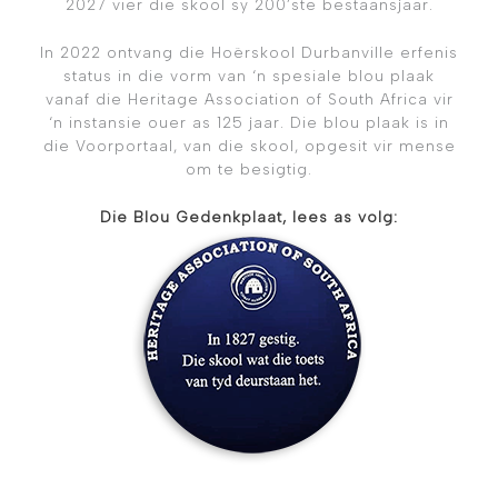
2027 vier die skool sy 200’ste bestaansjaar.
In 2022 ontvang die Hoërskool Durbanville erfenis
status in die vorm van ‘n spesiale blou plaak
vanaf die Heritage Association of South Africa vir
‘n instansie ouer as 125 jaar. Die blou plaak is in
die Voorportaal, van die skool, opgesit vir mense
om te besigtig.
Die Blou
Gedenkplaat, lees as volg: