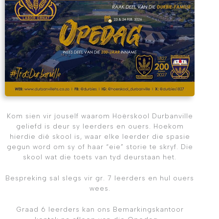
Kom sien vir jouself waarom Hoërskool Durbanville
geliefd is deur sy leerders en ouers. Hoekom
hierdie dié skool is, waar elke leerder die spasie
gegun word om sy of haar “eie” storie te skryf. Die
skool wat die toets van tyd deurstaan het.
Bespreking sal slegs vir gr. 7 leerders en hul ouers
wees.
Graad 6 leerders kan ons Bemarkingskantoor