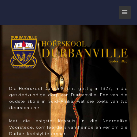
Skip
to
content
Die Hoërskool Durbanville is gestig in 1827, in die
geskiedkundige dorp van Durbanville. Een van die
oudste skole in Suid-Afrika, wat die toets van tyd
deurstaan het.
Met die enigste Koshuis in die Noordelike
Voorstede, kom leerders van heinde en ver om die
Durbie-leefstyl te ervaar.