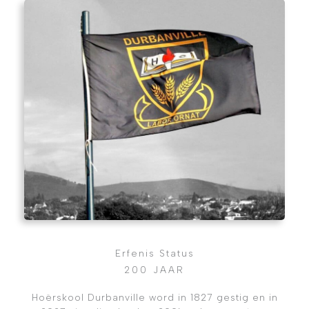
Erfenis Status
200 JAAR
Hoërskool Durbanville word in 1827 gestig en in