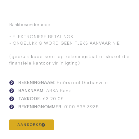
p
*
Bankbesonderhede
• ELEKTRONIESE BETALINGS
• ONGELUKKIG WORD GEEN TJEKS AANVAAR NIE
(gebruik kode soos op rekeningstaat of skakel die
finansiële kantoor vir inligting)
REKENINGNAAM:
Hoërskool Durbanville
BANKNAAM:
ABSA Bank
TAKKODE:
63 20 05
REKENINGNOMMER:
0100 535 3935
AANSOEKE