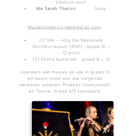
Xilofoon ens)
Me Sarah Theron:
Sang
Musiekonderrig geskied as volg
:
(1) Vak – volg die Nasionale
Skoolkurrikulum (NSK) : graad 10 –
12 en/of
(2) Ekstra kurrikulêr : graad 8 – 12
Leerders wat musiek as vak in graad 10
wil neem moet aan die volgende
vereistes voldoen: Prakties (Instrument)
en Teorie: Graad 2/3 standaard.