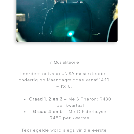
7. Musiekteorie
Leerders ontvang UNISA musiekteorie-
onderrig op Maandagmiddae vanaf 14:10
– 15:10.
Graad 1, 2 en 3
– Me S Theron: R430
per kwartaal
Graad 4 en 5
– Me C Esterhuyse:
R480 per kwartaal
Teoriegelde word slegs vir die eerste