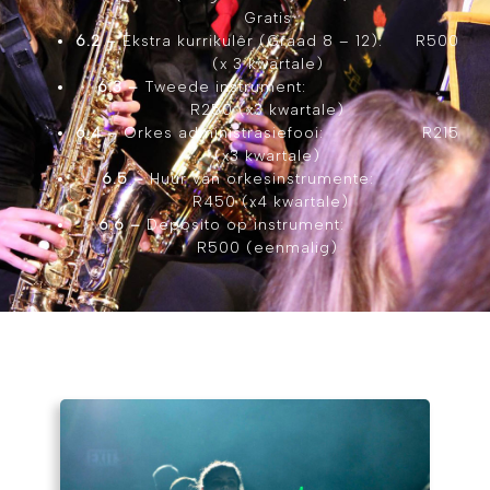
Gratis
6.2 –
Ekstra kurrikulêr (Graad 8 – 12): R500
(x 3 kwartale)
6.3 –
Tweede instrument:
R250 (x3 kwartale)
6.4 –
Orkes administrasiefooi: R215
(x3 kwartale)
6.5 –
Huur van orkesinstrumente:
R450 (x4 kwartale)
6.6 –
Deposito op instrument:
R500 (eenmalig)