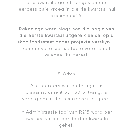
drie kwartale gehef aangesien die
leerders baie vroeg in die 4e kwartaal hul
eksamen aflê.
Rekeninge word slegs aan die
begin
van
die eerste kwartaal uitgereik en sal op u
skoolfondsstaat onder projekte verskyn.
U
kan die volle jaar se fooie vereffen of
kwartaalliks betaal.
8. Orkes
Alle leerders wat onderrig in ’n
blaasinstrument by HSD ontvang, is
verplig om in die blaasorkes te speel.
‘n Administrasie fooi van R215 word per
kwartaal vir die eerste drie kwartale
gehef.