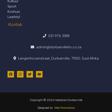
Kultuur
Sport
Koshuis
Leefstyl
Kontak
021 976 3188
admin@durbanvillehs.co.za
Langenhovenstraat, Durbanville, 7550, Suid Afrika
Copyright © 2026 Hoërskool Durbanville
Designed by
Web Promotions