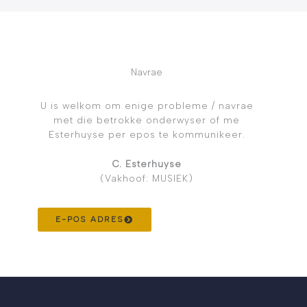
Navrae
U is welkom om enige probleme / navrae
met die betrokke onderwyser of me
Esterhuyse per epos te kommunikeer.
C. Esterhuyse
(Vakhoof: MUSIEK)
E-POS ADRES