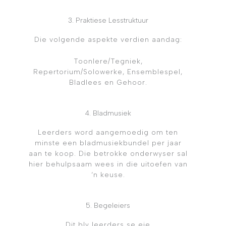
3. Praktiese Lesstruktuur
Die volgende aspekte verdien aandag:
Toonlere/Tegniek,
Repertorium/Solowerke, Ensemblespel,
Bladlees en Gehoor.
4. Bladmusiek
Leerders word aangemoedig om ten
minste een bladmusiekbundel per jaar
aan te koop. Die betrokke onderwyser sal
hier behulpsaam wees in die uitoefen van
‘n keuse.
5. Begeleiers
Dit bly leerders se eie