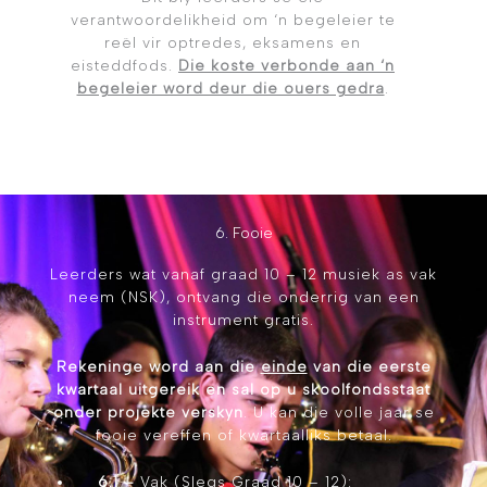
verantwoordelikheid om ‘n begeleier te
reël vir optredes, eksamens en
eisteddfods.
Die koste verbonde aan ‘n
begeleier word deur die ouers gedra
.
6. Fooie
Leerders wat vanaf graad 10 – 12 musiek as vak
neem (NSK), ontvang die onderrig van een
instrument gratis.
Rekeninge word aan die
einde
van die eerste
kwartaal uitgereik en sal op u skoolfondsstaat
onder projekte verskyn
. U kan die volle jaar se
fooie vereffen of kwartaalliks betaal.
6.1 –
Vak (Slegs Graad 10 – 12):