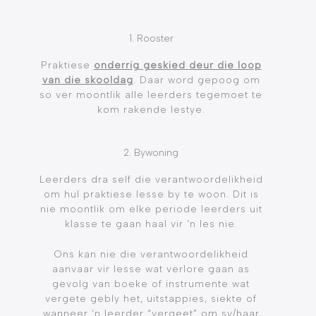
1. Rooster
Praktiese
onderrig geskied
deur die loop
van die skooldag
. Daar word gepoog om
so ver moontlik alle leerders tegemoet te
kom rakende lestye.
2. Bywoning
Leerders dra self die verantwoordelikheid
om hul praktiese lesse by te woon. Dit is
nie moontlik om elke periode leerders uit
klasse te gaan haal vir ‘n les nie.
Ons kan nie die verantwoordelikheid
aanvaar vir lesse wat verlore gaan as
gevolg van boeke of instrumente wat
vergete gebly het, uitstappies, siekte of
wanneer ‘n leerder “vergeet” om sy/haar