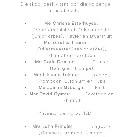
Die skool beskik tans oor die volgende
musiekposte:
Me Chrisna Esterhuyse:
Departementshoof, Orkesmeester
(junior orkes), Klavier en Dwarsfluit
Me Suretha Theron:
Orkesmeester (senior orkes),
Klarinet en Saxofoon
Me Carin Donson:
Franse
Horing en Trompet
Mnr Likhona Tokota:
Trompet,
Tromboon, Eufonium en Tuba
Me Jonina Myburgh:
Fluit
Mnr David Cyster:
Saxofoon en
Klarinet
Privaatonderrig by HSD:
Mnr John Pringle:
Slagwerk
(
Drumline,
Tromme, Timpani,