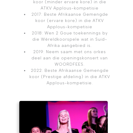
koor (minder ervare kore) in die
ATKV Applous-kompetisie
2017: Beste Afrikaanse Gemengde
koor (ervare kore) in die ATKV
Applous-kompetisie
2018: Wen 2 Goue toekennings by
die Wêreldkoorspele wat in Suid-
Afrika aangebied is.
2019: Neem saam met ons orkes
deel aan die openingskonsert van
WOORDFEES.
2022: Beste Afrikaanse Gemengde
koor (Prestige afdeling) in die ATKV
Applous-kompetisie.