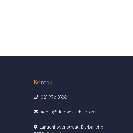
Kontak
021 976 3188
admin@durbanvillehs.co.za
Langenhovenstraat, Durbanville,