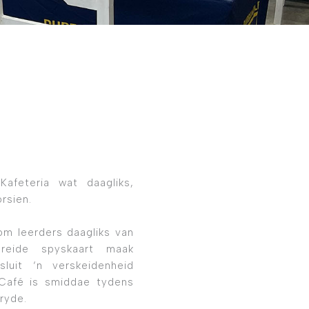
afeteria wat daagliks,
rsien.
om leerders daagliks van
breide spyskaart maak
luit ‘n verskeidenheid
’Café is smiddae tydens
ryde.