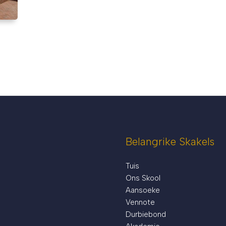
Belangrike Skakels
Tuis
Ons Skool
Aansoeke
Vennote
Durbiebond