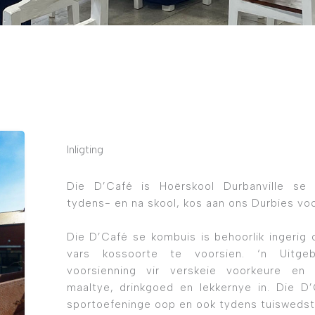
Inligting
Die D’Café is Hoërskool Durbanville se K
tydens- en na skool, kos aan ons Durbies voo
Die D’Café se kombuis is behoorlik ingerig 
vars kossoorte te voorsien. ‘n Uitge
voorsienning vir verskeie voorkeure en s
maaltye, drinkgoed en lekkernye in. Die D
sportoefeninge oop en ook tydens tuiswedst