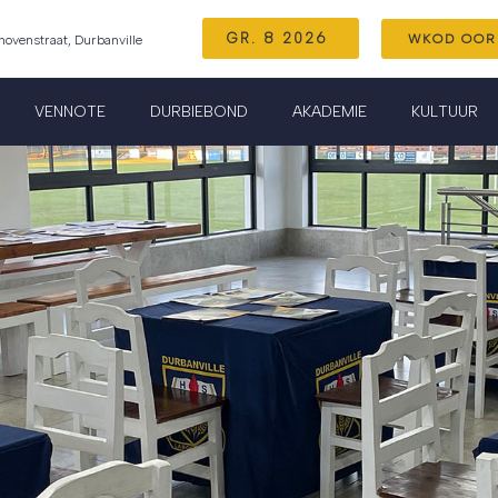
GR. 8 2026
WKOD OOR
venstraat, Durbanville
VENNOTE
DURBIEBOND
AKADEMIE
KULTUUR