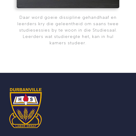
Daar word goeie dissipline gehandhaaf en
leerders kry die geleentheid om saans twee
studiesessies by te woon in die Studiesaal.
Leerders wat studieregte het, kan in hul
kamers studeer.