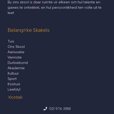
By ons skool is daar ruimte vir elkeen om hul talente en
gawes te ontwikkel, en hul persoonlikheid ten volle uit te
leef.
Belangrike Skakels
Tuis
Ons Skool
Aansoeke
Vennote
Durbiebond
Akademie
Kultuur
Sport
Koshuis
Leefstyl
Kontak
021 976 3188