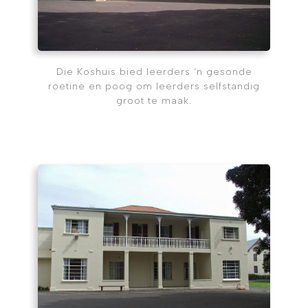
Die Koshuis bied leerders ‘n gesonde
roetine en poog om leerders selfstandig
groot te maak.