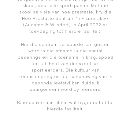
skool, deur alle sportspanne. Met die
skool se visie van hoë prestasie, kry die
Hoë Prestasie Sentrum ‘n Fisiopraktyk
(Aucamp & Wilsdorf) in April 2022 as
toevoeging tot hierdie fasiliteit.
Hierdie sentrum se waarde kan gesien
word in die afname in die aantal
beserings en die toename in krag, spoed
en ratsheid van die skool se
sportleerders. Die kultuur van
kondisionering en die handhawing van ‘n
gesonde leefstyl kan duidelik
waargeneem word by leerders.
Baie dankie aan almal wat bygedra het tot
hierdie fasiliteit.