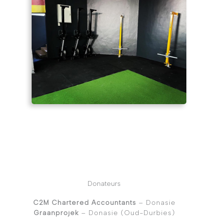
Donateurs
C2M Chartered Accountants
– Donasie
Graanprojek
– Donasie (Oud-Durbies)