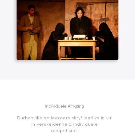
Individuele Afrigting
Durbanville se leerders skryf jaarliks in vir
‘n verskeidenheid individuele
kompetisies: