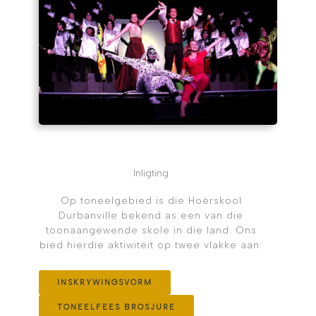
Inligting
Op toneelgebied is die Hoërskool
Durbanville bekend as een van die
toonaangewende skole in die land. Ons
bied hierdie aktiwiteit op twee vlakke aan:
INSKRYWINGSVORM
TONEELFEES BROSJURE