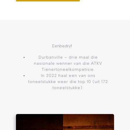
Eenbedryf
Durbanville – drie maal die
nasionale wenner van die ATKV
Tienertoneelkompetisie.
In 2022 haal een van ons
toneelstukke weer die top 10 (uit 172
toneelstukke).