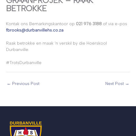
GRAANPROJEK – RAAK
BETROKKE
Kontak ons Bemarkingskantoor op
021 976 3188
of via e-pos
fbrooks@durbanvillehs.co.za
Raak betrokke en maak ‘n verskil by die Hoërskool
Durbanville.
#TrotsDurbanville
←
Previous Post
Next Post
→