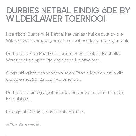
DURBIES NETBAL EINDIG 6DE BY
WILDEKLAWER TOERNOOI
Hoërskool Durbanville Netbal het vanjaar hul debuut by die
Wildeklawer toernooi gemaak en behoorlik stem dik gemaak.
Durbanville klop Paarl Gimnasium, Bloemhof, La Rochelle,
Waterkloof en speel gelykop teen Helpmekaar.
Ongelukkig het ons vasgeval teen Oranje Meisies en in die
uitspele met 20-22 teen Helpmekaar.
Durbanville eindig algeheel 6de onder van die land se top
Netbalskole.
Baie geluk Durbies, ons is trots op julle.
#TrotsDurbanville