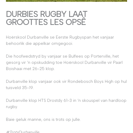
DURBIES RUGBY LAAT
GROOTTES LES OPSÊ
Hoërskool Durbanville se Eerste Rugbyspan het vanjaar
behoorlik die appelkar omgegooi.
Die hoofwedstryd by vanjaar se Bulfees op Porterville, het
gesorg vir ‘n opskudding toe Hoërskool Durbanville vir Paarl
Boishaai met 26-25 klop.
Durbanville klop vanjaar ook vir Rondebosch Boys High op hul
tuisveld 35-19.
Durbanville klop HTS Drostdy 61-3 in ‘n skouspel van hardloop
rugby.
Baie geluk manne, ons is trots op julle.
#TrotsDurbanville